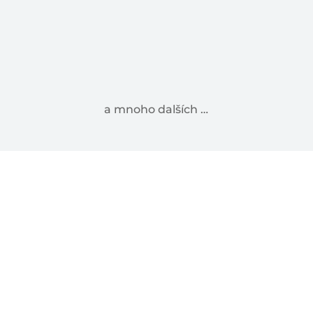
a mnoho dalších …
Důležité kontakty
Jsme Vám stále k dispozici